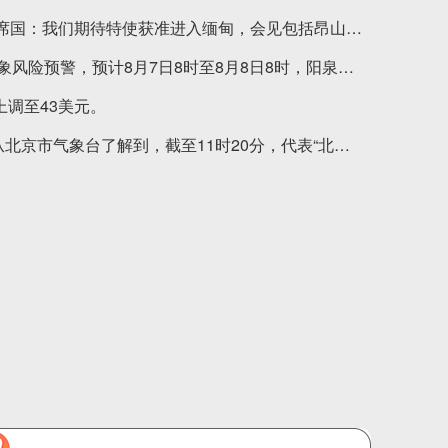
东盟轮值主席国：我们期待特使获准进入缅甸，会见包括昂山素季在内的所有相关各方。
8月7日上午，山西省自然资源厅和山西省气象局联合发布地质灾害气象风险预警，预计8月7日8时至8月8日8时，阳泉市城区、矿区、郊区、平定县、盂县、长治市平顺县、晋城市陵川县、临汾市襄汾县部分区域地质灾害气象风险预警级别为三级（黄色预警），发生地质灾害的风险较高。上述地区政府、部门和群众应根据预警等级采取相应的防范措施，加强雨前排查、雨中巡查、雨后核查。此外，山西省水利厅和山西省气象局联合发布山洪灾害气象风险预警。
上调至43美元。
今天虽然是立秋节气，但北京的热浪不减，高温反而比前两天来得更早。记者从北京市气象台了解到，截至11时20分，代表“北京温度”的观象台，气温已经飙升至35.1°C，触及35°C的高温线，北京高温日再+1。 高温黄色预警三天，北京连续三天出现高温日。记者统计发现，截至今天，今夏北京已出现9个高温日，分别为5月30日、7月3日、7月15日、8月1日、8月2日、8月3日、8月5日、8月6日和8月7日。8月以来，北京持续高温高湿，前7天已出现6个高温日，而且都是“三天连续来”。（北京日报）