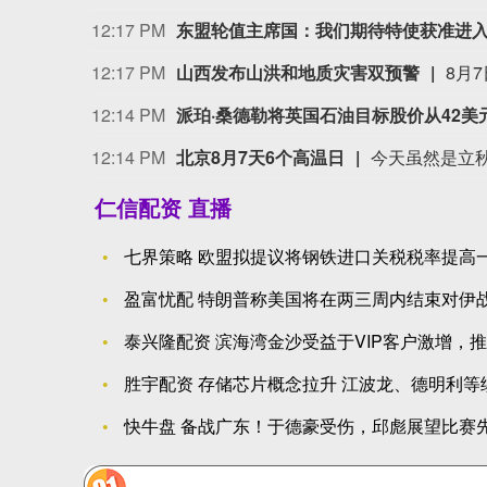
12:17 PM
东盟轮值主席国：我们期待特使获准进
12:17 PM
山西发布山洪和地质灾害双预警
12:14 PM
派珀·桑德勒将英国石油目标股价从42美
12:14 PM
北京8月7天6个高温日
仁信配资 直播
七界策略 欧盟拟提议将钢铁进口关税税率提高一
盈富忧配 特朗普称美国将在两三周内结束对伊
泰兴隆配资 滨海湾金沙受益于VIP客户激增，
胜宇配资 存储芯片概念拉升 江波龙、德明利等
快牛盘 备战广东！于德豪受伤，邱彪展望比赛