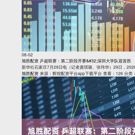
08-02
旭胜配资 乒超联赛：第二阶段开赛&#32;深圳大学队迎首胜
新华社石家庄7月29日电（记者龚璟璐、张玮华）29日，20
旭胜配资
来源：辉煌配资平台app下载平台
查看：126
分类