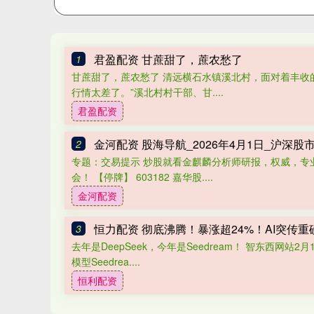
君盈配资 甘蔗甜了，蔗农愁了
1
甘蔗甜了，蔗农愁了 清远横石水镇溪北村，面对着丰收
行情太差了。”溪北村村干部、甘....
君盈配资
金河配资 股海导航_2026年4月1日_沪深
2
专题：交易提示 炒股就看金麒麟分析师研报，权威，专
会！ 【停牌】 603182 嘉华股....
金河配资
恒力配资 彻底沸腾！暴涨超24%！AI突传重
3
去年是DeepSeek，今年是Seedream！ 智东西网
模型Seedrea....
恒利配资