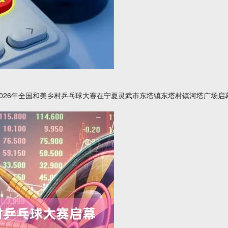
2026年全国和美乡村乒乓球大赛在宁夏灵武市东塔镇东塔村镇河塔广场启幕