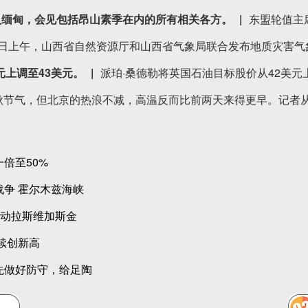
入缅甸，会见包括昂山素季在内的所有相关各方。
元上调至43美元。
派珀·桑德勒将英国石油目标股价从42美元
倍至50%
战争 霍尔木兹海峡
推动拉斯维加斯金
续创新高
先做好防守，给足陶