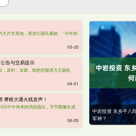
的大片甘蔗地，蔗农们眉头紧锁。 “今年的
03-20
股市公告与交易提示
业，及时，全面，助您挖掘潜力主题机
04-01
磅 摩根大通火线发声！
站2月10日中午传来的消息指出，字节图像生成
中岩投资 东乡平八
军神？
06-05